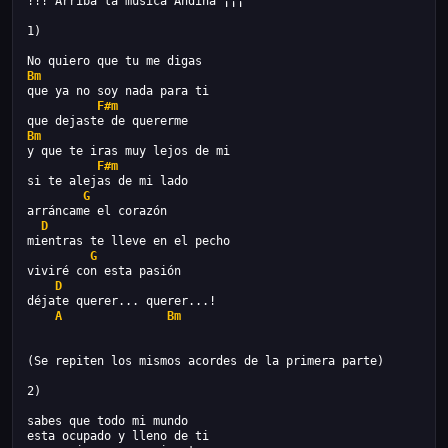
!!! Arriba la música Andina ¡¡¡
1)
No quiero que tu me digas
Bm
que ya no soy nada para ti
F#m
que dejaste de quererme
Bm
y que te iras muy lejos de mi
F#m
si te alejas de mi lado
G
arráncame el corazón
D
mientras te lleve en el pecho
G
viviré con esta pasión
D
déjate querer... querer...!
A
Bm
(Se repiten los mismos acordes de la primera parte)
2)
sabes que todo mi mundo
esta ocupado y lleno de ti