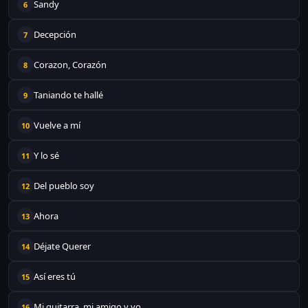
Sandy
6
Decepción
7
Corazon, Corazón
8
Taniando te hallé
9
Vuelve a mí
10
Y lo sé
11
Del pueblo soy
12
Ahora
13
Déjate Querer
14
Así eres tú
15
Mi guitarra, mi amigo y yo
16