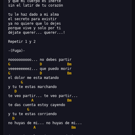
y que mi cuerpo es inerte
sin el latir de tu corazón
tu le haz dado a mi alma
el secreto para existir
ya no quiere que lo dejes
porque vive y solo por ti
déjate querer... querer...!
Repetir 1 y 2
-(Fuga)-
noooooooooo... no debes partir
G
D
Bm
veeeeeeeeez... que puedo morir
G
D
Bm
el dolor me esta matando
G
y tu te estas marchando
D
te veo partir... te veo partir...
A
Bm
te das cuenta estoy cayendo
G
y tu te estas corriendo
D
no huyas de mi... no huyas de mi...
A
Bm