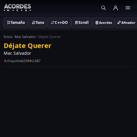
Tamaño
Tono
C↔DO
Scroll
Acordes
Afinador
Inicio
Mac Salvador
Déjate Querer
Déjate Querer
Mac Salvador
chiquitita6258
2,687