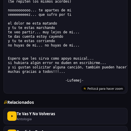
(Se repiten los mismos acordes)
noooooooooo... te apartes de mi
veeeeeeeeez... que sufro por ti
el dolor me esta matando
y tu te estas marchando
te veo partir... muy lejos de mi...
te das cuenta estoy cayendo
y tu te estas corriendo
no huyas de mi... no huyas de mi...
Espero que les sirva como apoyo musical...
si hubiera algún error no duden en escribirme...
y si gustan solicitar alguna canción, también pueden hacerlo
muchas gracias a todos!!!...
                            -Lufemej-
Relacionados
Te Vas Y No Volveras
Antologia