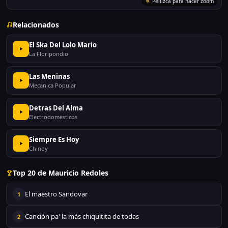
Pellizcá para hacer zoom
Relacionados
El Ska Del Lolo Mario
La Floripondio
Las Meninas
Mecanica Popular
Detras Del Alma
Electrodomesticos
Siempre Es Hoy
Chinoy
Top 20 de Mauricio Redoles
El maestro Sandovar
1
Canción pa' la más chiquitita de todas
2