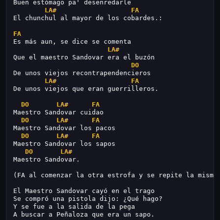
Buen estómago pa' desenredarle
LA#
FA
El chunchul al mayor de los cobardes.:
FA
Es más aun, se dice se comenta
LA#
Que el maestro Sandovar era el buzón
DO
De unos viejos recontrapendencieros
LA#
FA
De unos viejos que eran guerrilleros.
DO
LA#
FA
Maestro Sandovar cuidao
DO
LA#
FA
Maestro Sandovar los pacos
DO
LA#
FA
Maestro Sandovar los sapos
DO
LA#
Maestro Sandovar.
(FA al comenzar la otra estrofa y se repite la misma
El Maestro Sandovar cayó en el trago
Se compró una pistola dijo: ¿Qué hago?
Y se fue a la salida de la pega
A buscar a Peñaloza que era un sapo.