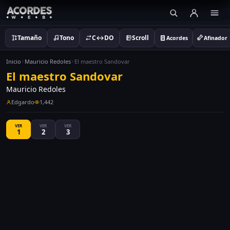
Tamaño
Tono
C↔DO
Scroll
Acordes
Afinador
Inicio
Mauricio Redoles
El maestro Sandovar
El maestro Sandovar
Mauricio Redoles
Edgardo
1,442
VER
VER
VER
1
2
3