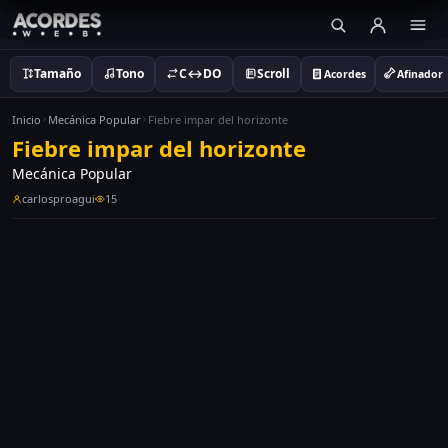
Tamaño
Tono
C↔DO
Scroll
Acordes
Afinador
Inicio
Mecánica Popular
Fiebre impar del horizonte
Fiebre impar del horizonte
Mecánica Popular
carlosproagui
15