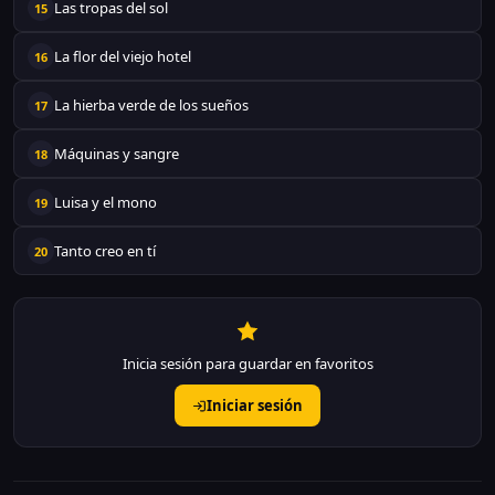
Las tropas del sol
15
La flor del viejo hotel
16
La hierba verde de los sueños
17
Máquinas y sangre
18
Luisa y el mono
19
Tanto creo en tí
20
Inicia sesión para guardar en favoritos
Iniciar sesión