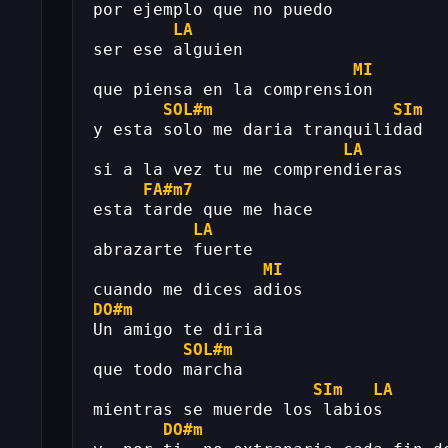
por ejemplo que no puedo 
LA
ser ese alguien 
MI
que piensa en la comprension 
SOL#m
SIm
y esta solo me daria tranquilidad 
LA
si a la vez tu me comprendieras 
FA#m7
esta tarde que me hace 
LA
abrazarte fuerte 
MI
cuando me dices adios 
DO#m
Un amigo te diria 
SOL#m
que todo marcha 
SIm
LA
mientras se muerde los labios 
DO#m