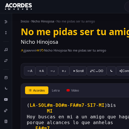
Inicio
Nicho Hinojosa
No me pidas ser tu amigo
No me pidas ser tu ami
Nicho Hinojosa
jjjaavvvii
5
Nicho Hinojosa No me pidas ser tu amigo
A
A
♪
♪
Scroll
C↔DO
Comp
Letra
Acordes
Video
(
LA
-
SOL#m
-
DO#m
-
FA#m7
-
SI7
-
MI
)bis 
MI
Hoy buscas en mi a un amigo que hag
porque alcances lo que anhelas 
FA#m7