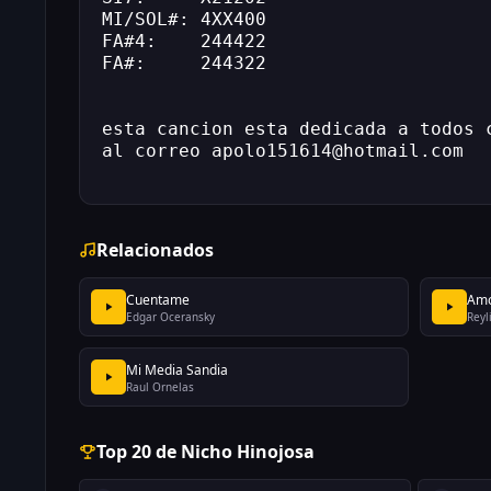
MI/SOL#: 4XX400 
FA#4:    244422 
FA#:     244322 
esta cancion esta dedicada a todos 
al correo apolo151614@hotmail.com
Relacionados
Cuentame
Amo
Edgar Oceransky
Reyl
Mi Media Sandia
Raul Ornelas
Top 20 de Nicho Hinojosa