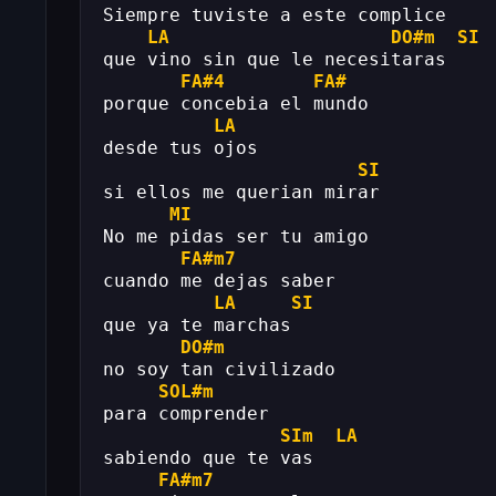
Siempre tuviste a este complice 
LA
DO#m
SI
que vino sin que le necesitaras 
FA#4
FA#
porque concebia el mundo 
LA
desde tus ojos 
SI
si ellos me querian mirar 
MI
No me pidas ser tu amigo 
FA#m7
cuando me dejas saber 
LA
SI
que ya te marchas 
DO#m
no soy tan civilizado 
SOL#m
para comprender 
SIm
LA
sabiendo que te vas 
FA#m7