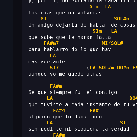
y, por ti, no extranaria cada fin d
SIm
LA
los dias que no volveras 
MI
SOL#m
Un amigo dejaria de hablar de cosas
SIm
LA
que sabe que te haran falta 
FA#m7
MI/SOL#
para hablarte de lo que hay 
LA
mas adelante 
SI7
         (
LA
-
SOL#m
-
DO#m
-
F
aunque yo me quede atras 
FA#m
Se que siempre fui el contigo 
LA
DO
que tuviste a cada instante de tu v
FA#4
FA#
alguien que lo daba todo 
LA
SI
sin pedirte ni siquiera la verdad 
FA#m