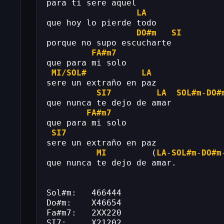
para ti sere aquel 
LA
que hoy lo pierde todo 
DO#m
SI
porque no supo escucharte 
FA#m7
que para mi solo 
MI/SOL#
LA
sere un extraño en paz 
SI7
LA
SOL#m
-
DO#
que nunca te dejo de amar 
FA#m7
que para mi solo 
SI7
sere un extraño en paz 
MI
         (
LA
-
SOL#m
-
DO#m
que nunca te dejo de amar. 
Sol#m:   466444 
Do#m:    X46654 
Fa#m7:   2XX220 
SI7:     X21202 