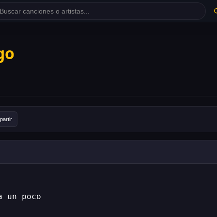
go
artir
a un poco 