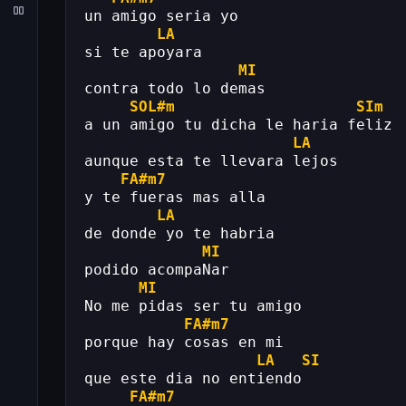
un amigo seria yo 
LA
si te apoyara 
MI
contra todo lo demas 
SOL#m
SIm
a un amigo tu dicha le haria feliz 
LA
aunque esta te llevara lejos 
FA#m7
y te fueras mas alla 
LA
de donde yo te habria 
MI
podido acompaNar 
MI
No me pidas ser tu amigo 
FA#m7
porque hay cosas en mi 
LA
SI
que este dia no entiendo 
FA#m7