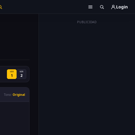
Login
PUBLICIDAD
VER
VER
1
2
Tono:
Original