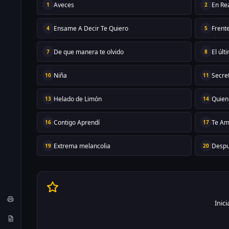
Aveces
En Re
1
2
Ensame A Decir Te Quiero
Frente
4
5
De que manera te olvido
El últ
7
8
Niña
Secre
10
11
Helado de Limón
Quien
13
14
Contigo Aprendí
Te A
16
17
Extrema melancolia
Despu
19
20
Inic