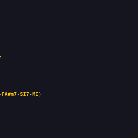
m
-
FA#m7
-
SI7
-
MI
) 