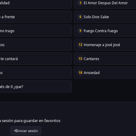
alidad
El Amor Despus Del Amor
3
 a frente
Solo Dios Sabe
6
imo trago
Fuego Contra Fuego
9
tos
Homenaje a José José
12
 te cantará
Cantares
15
mo
Ansiedad
18
és de tí ¿que?
ia sesión para guardar en favoritos
Iniciar sesión