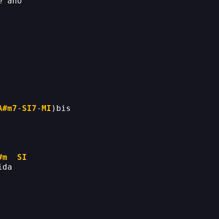
e año 
 
A#m7
-
SI7
-
MI
)bis 
#m
SI
ida 