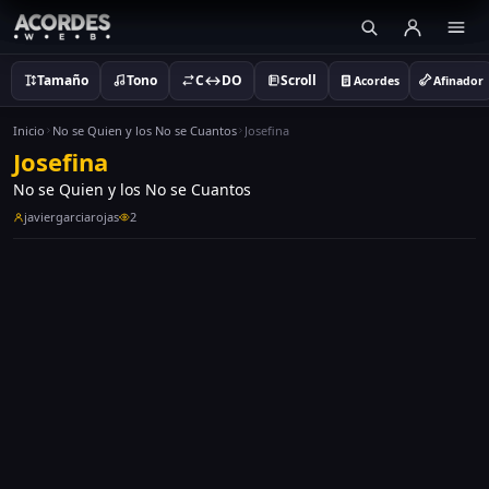
Tamaño
Tono
C↔DO
Scroll
Acordes
Afinador
Inicio
No se Quien y los No se Cuantos
Josefina
Josefina
No se Quien y los No se Cuantos
javiergarciarojas
2