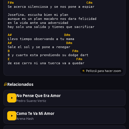
F#m
C#m
Se acerca silenciosa y se nos pone a espiar
Josefina, escucha bien mi plan
aunque es un plan macabro nos dara felicidad
en la vida ante una adversidad
hay solo una salida y tienes que sacrificar
A#
D#m
Llevo tiempo observando a tu mama
A#
D#m
Sale el sol y se pone a renegar
B
F#m
8 y cuarto esta prendiendo su dodge dart
E
F#m
de ese carro ni una tuerca va a quedar
Pellizcá para hacer zoom
Relacionados
No Pense Que Era Amor
Pedro Suarez Vertiz
Como Te Va Mi Amor
Arena Hash