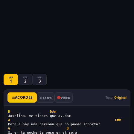
VER
VER
VER
1
2
3
ACORDES
Letra
Video
Tono:
Original
B
D#m
Josefina, me tienes que ayudar
A
C#m
Porque hay una persona que no puedo soportar
G
B
Si en la noche te beso en el sofa