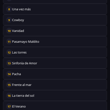
Una vez más
8
Cowboy
9
Vanidad
10
Pasamayo Maldito
11
Las torres
12
Sinfonía de Amor
13
Pacha
14
Frente al mar
15
La tierra del sol
16
El Verano
17