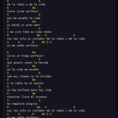
G
A
de la radio y de la vida
D
Bm
nunca jures porfavor
G
A
eso me enseño la vida
D
Bm
yo perdi un gran amor
G
A
y me juro todo su vida noooo
D
Bm
G
A
soy tan solo un violador de la radio y de la vida
G
A
D
Bm
G
A
no me jodan porfavor
D
Bm
sirva un trago porfavor
G
A
que quiero sanar la herida
D
Bm
ya la vida me enseño
G
A
que asi chupes no la olvidas
D
Bm
y la radio es mi pasión
G
A
no hay billete pero hay vida
D
Bm
mientras llora el corazon
G
A
te regalare alegria
D
Bm
G
A
soy tan solo un violador de la radio y de tu vida
G
A
D
Bm
G
A
no me jodan porfavor