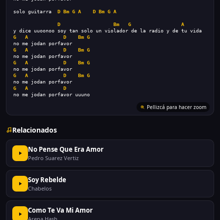
solo guitarra  
D
Bm
G
A
D
Bm
G
A
D
Bm
G
A
y dice uuoonoo soy tan solo un violador de la radio y de tu vida
G
A
D
Bm
G
no me jodan porfavor
G
A
D
Bm
G
no me jodan porfavor
G
A
D
Bm
G
no me jodan porfavor
G
A
D
Bm
G
no me jodan porfavor
G
A
D
no me jodan porfavor uuuno
Pellizcá para hacer zoom
Relacionados
No Pense Que Era Amor
Pedro Suarez Vertiz
Soy Rebelde
Chabelos
Como Te Va Mi Amor
Arena Hash