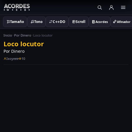
Tamaño
Tono
C↔DO
Scroll
Acordes
Afinador
Inicio
Por Dinero
Loco locutor
Loco locutor
Por Dinero
Ixoyeee
10