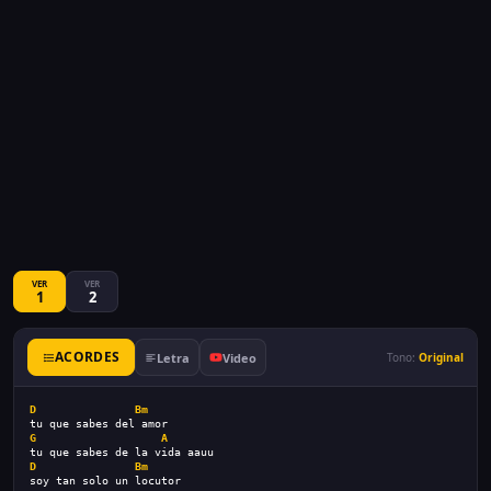
VER
VER
1
2
ACORDES
Letra
Video
Tono:
Original
D
Bm
tu que sabes del amor
G
A
tu que sabes de la vida aauu
D
Bm
soy tan solo un locutor