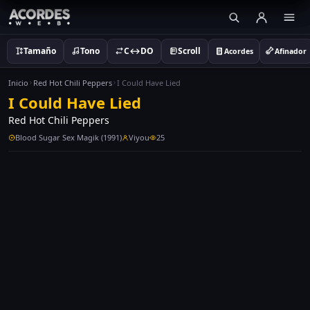
Tamaño
Tono
C↔DO
Scroll
Acordes
Afinador
Inicio
Red Hot Chili Peppers
I Could Have Lied
I Could Have Lied
Red Hot Chili Peppers
Blood Sugar Sex Magik (1991)
Viyou
25