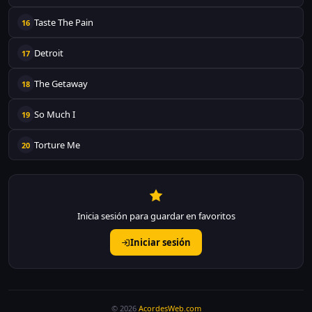
Taste The Pain
16
Detroit
17
The Getaway
18
So Much I
19
Torture Me
20
Inicia sesión para guardar en favoritos
Iniciar sesión
© 2026
AcordesWeb.com