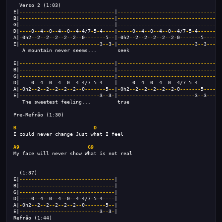
  Verso 2 (1:03)
E|
--------------------------------
|
-----------------------------------
B|
--------------------------------
|
-----------------------------------
G|
--------------------------------
|
-----------------------------------
D|
----
0
--
4
--
0
--
4
--
0
--
4
-
4/7
-
5
-
4
----
|
-----
0
--
4
--
0
--
4
--
0
--
4/7
-
5
-
4
--------
A|
-
0h2
--
2
--
2
--
2
--
2
--
2
--
0
-------
5
--
|
-
0h2
--
2
--
2
--
2
--
2
--
2
-
0
-------
5
------
E|
---------------------------
3
--
3
-
|
--------------------------
3
--
3
-----
   A mountain never seems...       seek
E|
--------------------------------
|
-----------------------------------
B|
--------------------------------
|
-----------------------------------
G|
--------------------------------
|
-----------------------------------
D|
----
0
--
4
--
0
--
4
--
0
--
4
-
4/7
-
5
-
4
----
|
-----
0
--
4
--
0
--
4
--
0
--
4/7
-
5
-
4
--------
A|
-
0h2
--
2
--
2
--
2
--
2
--
2
--
0
-------
5
--
|
-
0h2
--
2
--
2
--
2
--
2
--
2
-
0
-------
5
------
E|
---------------------------
3
--
3
-
|
--------------------------
3
--
3
-----
   The sweetest feeling...         true
Pre-Refrão (1:30)
B
D
I could never change Just what I feel 
A9
G9
My face will never show What is not real
  (1:37)
E|
--------------------------------
|
B|
--------------------------------
|
G|
--------------------------------
|
D|
----
0
--
4
--
0
--
4
--
0
--
4
-
4/7
-
5
-
4
----
|
A|
-
0h2
--
2
--
2
--
2
--
2
--
2
--
0
-------
5
--
|
E|
---------------------------
3
--
3
-
|
Refrão (1:44)