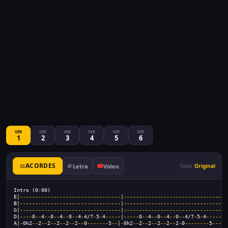
VER
VER
VER
VER
VER
VER
1
2
3
4
5
6
ACORDES
Letra
Video
Tono:
Original
Intro (0:00)
E|
---------------------------------
|
----------------------------------
B|
---------------------------------
|
----------------------------------
G|
---------------------------------
|
----------------------------------
D|
----
0
--
4
--
0
--
4
--
0
--
4
-
4/7
-
5
-
4
-----
|
-----
0
--
4
--
0
--
4
--
0
--
4/7
-
5
-
4
-------
A|
-
0h2
--
2
--
2
--
2
--
2
--
2
--
0
-------
5
--
|
-
0h2
--
2
--
2
--
2
--
2
--
2
-
0
--------
5
-----