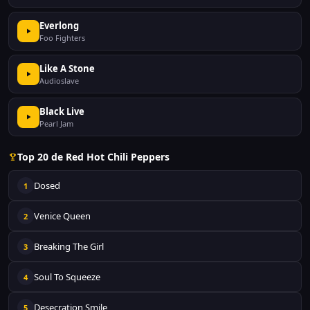
Everlong
Foo Fighters
Like A Stone
Audioslave
Black Live
Pearl Jam
Top 20 de Red Hot Chili Peppers
Dosed
1
Venice Queen
2
Breaking The Girl
3
Soul To Squeeze
4
Desecration Smile
5