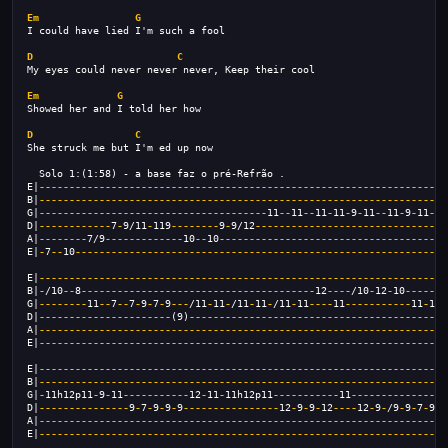
Em
G
I could have lied I'm such a fool
D
C
My eyes could never never never, Keep their cool
Em
G
Showed her and I told her how
D
C
She struck me but I'm ed up now
  Solo 1:(1:58) - a base faz o pré-Refrão .
E|
--------------------------------------------------------------------
B|
--------------------------------------------------------------------
G|
--------------------------------------
11
--
11
--
11
-
11
-
9
-
11
--
11
-
9
-
11
---
D|
------------
7
-
9/11
-
119
--------
9
-
9/12
--------------------------------
A|
--------
7/9
-------------
10
--
10
--------------------------------------
E|
-
7
--
10
--------------------------------------------------------------
E|
--------------------------------------------------------------------
B|
-
/10
--
8
---------------------------------------
12
----
/10
-
12
-
10
-------
G|
--------
11
--
7
--
7
-
9
-
7
-
9
---
/11
-
11
-
/11
-
11
-
/11
-
11
----
11
-----------
11
-
12p
D|
----------------------
(9)
-------------------------------------------
A|
--------------------------------------------------------------------
E|
--------------------------------------------------------------------
E|
--------------------------------------------------------------------
B|
--------------------------------------------------------------------
G|
-
11h12p11
-
9
-
11
-----------
12
-
11
-
11h12p11
-----------
11
----------------
D|
---------------
9
-
7
-
9
-
9
-
9
----------------
12
-
9
-
9
-
12
----
12
-
9
-
/9
-
9
-
7
-
9
-
/
A|
--------------------------------------------------------------------
E|
--------------------------------------------------------------------