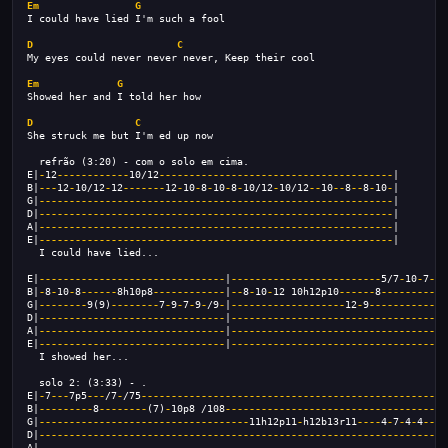
Em
G
I could have lied I'm such a fool
D
C
My eyes could never never never, Keep their cool
Em
G
Showed her and I told her how
D
C
She struck me but I'm ed up now
  refrão (3:20) - com o solo em cima.
E|
-
12
------------
10/12
---------------------------------------
|
B|
---
12
-
10/12
-
12
-------
12
-
10
-
8
-
10
-
8
-
10/12
-
10/12
--
10
--
8
--
8
-
10
-
|
G|
-----------------------------------------------------------
|
D|
-----------------------------------------------------------
|
A|
-----------------------------------------------------------
|
E|
-----------------------------------------------------------
|
  I could have lied...
E|
-------------------------------
|
-------------------------
5/7
-
10
-
7
-
10
B|
-
8
-
10
-
8
------
8h10p8
------------
|
--
8
-
10
-
12 10h12p10
------
8
-----------
G|
--------
9(9)
--------
7
-
9
-
7
-
9
-
/9
-
|
-------------------
12
-
9
-------------
D|
-------------------------------
|
------------------------------------
A|
-------------------------------
|
------------------------------------
E|
-------------------------------
|
------------------------------------
  I showed her...
  solo 2: (3:33) - .
E|
-
7
---
7p5
---
/7
-
/75
---------------------------------------------------
B|
---------
8
--------
(7)
-
10p8 /108
-------------------------------------
G|
-----------------------------------
11h12p11
-
h12b13r11
----
4
-
7
-
4
-
4
---
|
D|
--------------------------------------------------------------------
A|
--------------------------------------------------------------------