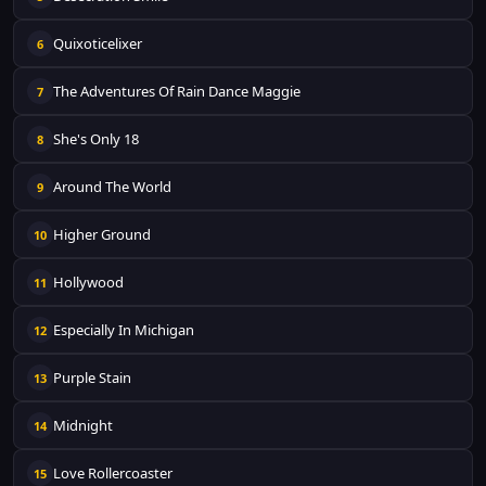
Quixoticelixer
6
The Adventures Of Rain Dance Maggie
7
She's Only 18
8
Around The World
9
Higher Ground
10
Hollywood
11
Especially In Michigan
12
Purple Stain
13
Midnight
14
Love Rollercoaster
15