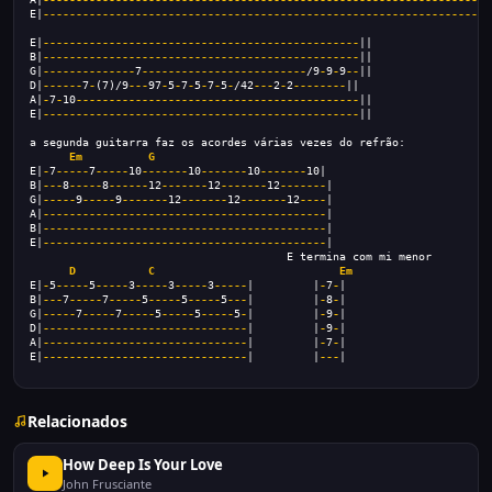
E|
--------------------------------------------------------------------
E|
------------------------------------------------
||
B|
------------------------------------------------
||
G|
--------------
7
-------------------------
/9
-
9
-
9
--
||
D|
------
7
-
(7)/9
---
97
-
5
-
7
-
5
-
7
-
5
-
/42
---
2
-
2
--------
||
A|
-
7
-
10
-------------------------------------------
||
E|
------------------------------------------------
||
a segunda guitarra faz os acordes várias vezes do refrão:
Em
G
E|
-
7
-----
7
-----
10
-------
10
-------
10
-------
10|
B|
---
8
-----
8
------
12
-------
12
-------
12
-------
| 
G|
-----
9
-----
9
-------
12
-------
12
-------
12
----
|
A|
-------------------------------------------
|
B|
-------------------------------------------
|
E|
-------------------------------------------
|
                                       E termina com mi menor
D
C
Em
E|
-
5
-----
5
-----
3
-----
3
-----
3
-----
|         |
-
7
-
|
B|
---
7
-----
7
-----
5
-----
5
-----
5
---
|         |
-
8
-
|
G|
-----
7
-----
7
-----
5
-----
5
-----
5
-
|         |
-
9
-
|
D|
-------------------------------
|         |
-
9
-
|
A|
-------------------------------
|         |
-
7
-
|
E|
-------------------------------
|         |
---
|
Relacionados
How Deep Is Your Love
John Frusciante