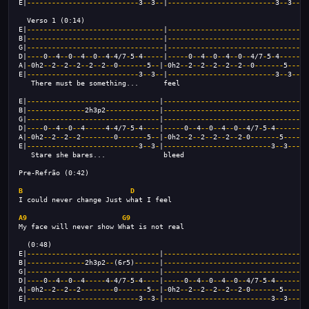
E|
---------------------------
3
--
3
--
|
--------------------------
3
--
3
----
  Verso 1 (0:14)
E|
---------------------------------
|
----------------------------------
B|
---------------------------------
|
----------------------------------
G|
---------------------------------
|
----------------------------------
D|
----
0
--
4
--
0
--
4
--
0
--
4
-
4/7
-
5
-
4
-----
|
-----
0
--
4
--
0
--
4
--
0
--
4/7
-
5
-
4
-------
A|
-
0h2
--
2
--
2
--
2
--
2
--
2
--
0
-------
5
--
|
-
0h2
--
2
--
2
--
2
--
2
--
2
--
0
-------
5
-----
E|
---------------------------
3
--
3
--
|
--------------------------
3
--
3
----
   There must be something...      feel
E|
--------------------------------
|
-----------------------------------
B|
--------------
2h3p2
-------------
|
-----------------------------------
G|
--------------------------------
|
-----------------------------------
D|
----
0
--
4
--
0
--
4
-----
4
-
4/7
-
5
-
4
----
|
-----
0
--
4
--
0
--
4
--
0
--
4/7
-
5
-
4
--------
A|
-
0h2
--
2
--
2
--
2
--------
0
-------
5
--
|
-
0h2
--
2
--
2
--
2
--
2
--
2
-
0
-------
5
------
E|
---------------------------
3
--
3
-
|
--------------------------
3
--
3
-----
   Stare she bares...              bleed
Pre-Refrão (0:42)
B
D
I could never change Just what I feel 
A9
G9
My face will never show What is not real
  (0:48)
E|
--------------------------------
|
-----------------------------------
B|
--------------
2h3p2
--
(6r5)
------
|
-----------------------------------
G|
--------------------------------
|
-----------------------------------
D|
----
0
--
4
--
0
--
4
-----
4
-
4/7
-
5
-
4
----
|
-----
0
--
4
--
0
--
4
--
0
--
4/7
-
5
-
4
--------
A|
-
0h2
--
2
--
2
--
2
--------
0
-------
5
--
|
-
0h2
--
2
--
2
--
2
--
2
--
2
-
0
-------
5
------
E|
---------------------------
3
--
3
-
|
--------------------------
3
--
3
-----