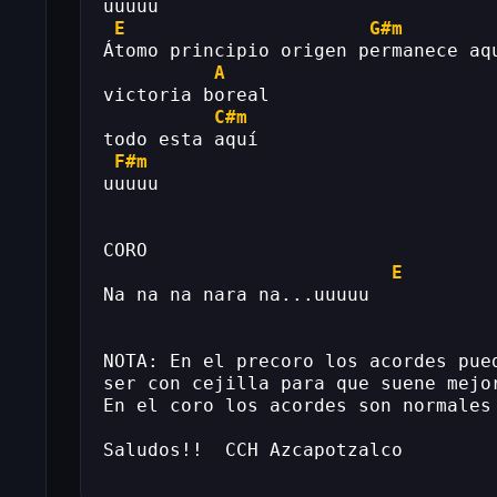
uuuuu
E
G#m
Átomo principio origen permanece aq
A
victoria boreal
C#m
todo esta aquí
F#m
uuuuu
CORO
E
Na na na nara na...uuuuu
NOTA: En el precoro los acordes pue
ser con cejilla para que suene mejo
En el coro los acordes son normales
Saludos!!  CCH Azcapotzalco