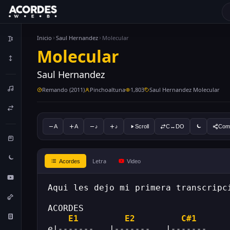
Inicio
Saul Hernandez
Molecular
Molecular
Saul Hernandez
Remando (2011)
Pinchoaltuna
1,803
Saul Hernandez Molecular
A
A
♪
♪
Scroll
C↔DO
Comp
Letra
Acordes
Video
Aqui les dejo mi primera transcripc
ACORDES
E1
E2
C#1
e|-------   |-------   |-------