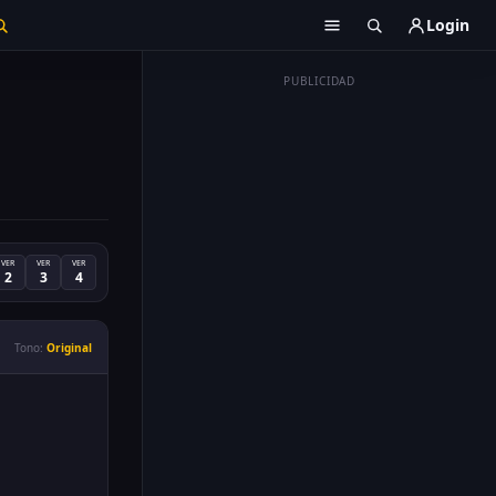
Login
PUBLICIDAD
VER
VER
VER
2
3
4
Tono:
Original