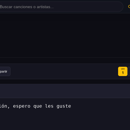
VER
artir
1
ión, espero que les guste