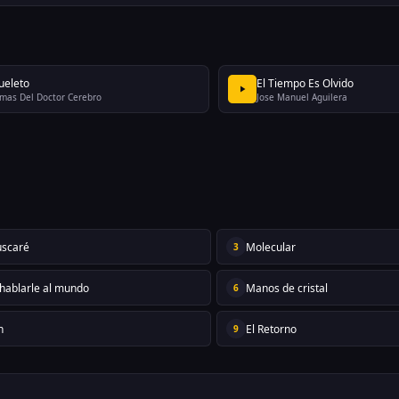
ueleto
El Tiempo Es Olvido
imas Del Doctor Cerebro
Jose Manuel Aguilera
scaré
Molecular
3
 hablarle al mundo
Manos de cristal
6
n
El Retorno
9