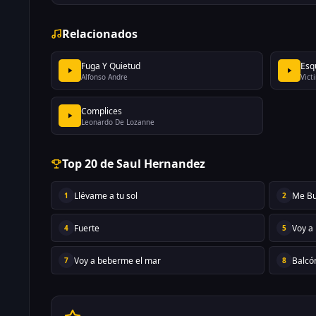
Relacionados
Fuga Y Quietud
Esq
Alfonso Andre
Vict
Complices
Leonardo De Lozanne
Top 20 de Saul Hernandez
Llévame a tu sol
Me Bu
1
2
Fuerte
Voy a
4
5
Voy a beberme el mar
Balcó
7
8