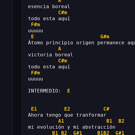
A
esencia boreal
C#m
todo esta aquí
F#m
uuuuu
E
G#m
Átomo principio origen permanece aq
A
victoria boreal
C#m
todo esta aquí
F#m
uuuuu
INTERMEDIO:  
E
E1
E2
C#
Ahora tengo que tranformar
A1
B1
B2
mi evolución y mi abstracción
B1
B2
G#1
B1B2
G#1