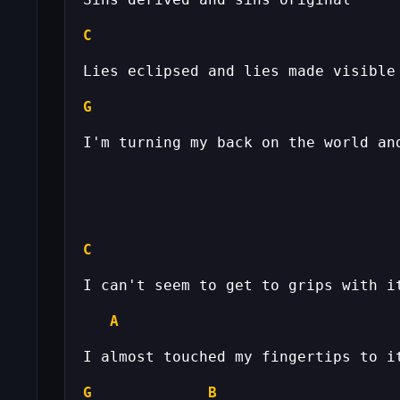
C
G
C
A
G
B