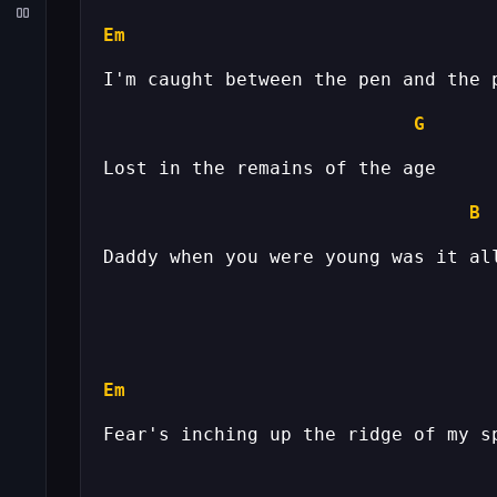
Em
G
B
Em