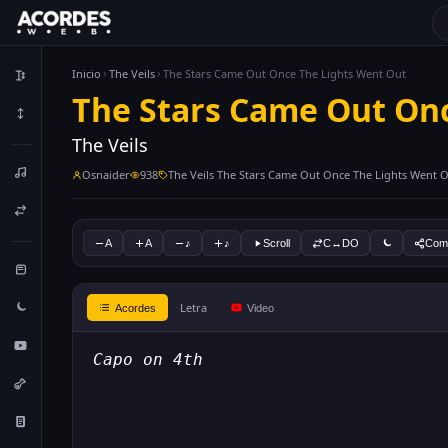
Inicio
The Veils
The Stars Came Out Once The Lights Went Out
The Stars Came Out On
The Veils
Osnaider
938
The Veils The Stars Came Out Once The Lights Went 
A
A
♪
♪
Scroll
C↔DO
Comp
Letra
Acordes
Video
Capo on 4th