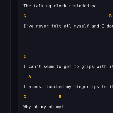
G
B
C
A
G
B