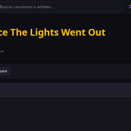
ce The Lights Went Out
Out
artir