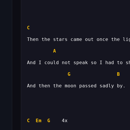
C
A
G
B
C
Em
G