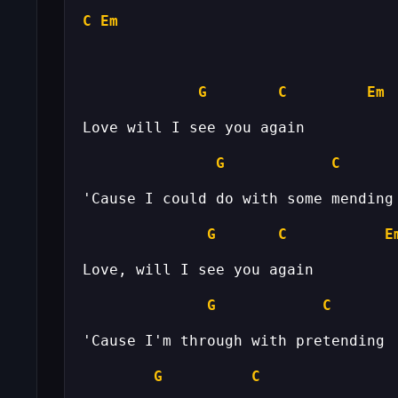
C
Em
G
C
Em
G
C
G
C
E
G
C
G
C