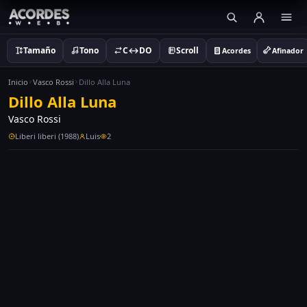
Tamaño
Tono
C↔DO
Scroll
Acordes
Afinador
Inicio
Vasco Rossi
Dillo Alla Luna
Dillo Alla Luna
Vasco Rossi
Liberi liberi (1988)
Luis
2