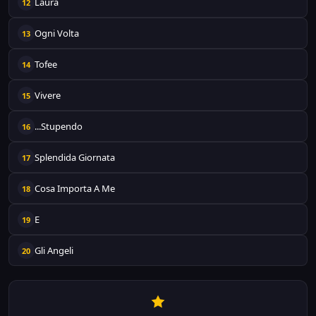
Laura
12
Ogni Volta
13
Tofee
14
Vivere
15
...Stupendo
16
Splendida Giornata
17
Cosa Importa A Me
18
E
19
Gli Angeli
20