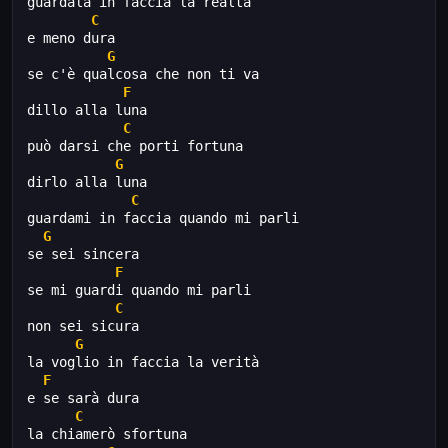
guardala in faccia la realtà 
C
e meno dura 
G
se c'è qualcosa che non ti va 
F
dillo alla luna 
C
può darsi che porti fortuna 
G
dirlo alla luna 
C
guardami in faccia quando mi parli 
G
se sei sincera 
F
se mi guardi quando mi parli 
C
non sei sicura 
G
la voglio in faccia la verità 
F
e se sarà dura 
C
la chiamerò sfortuna 