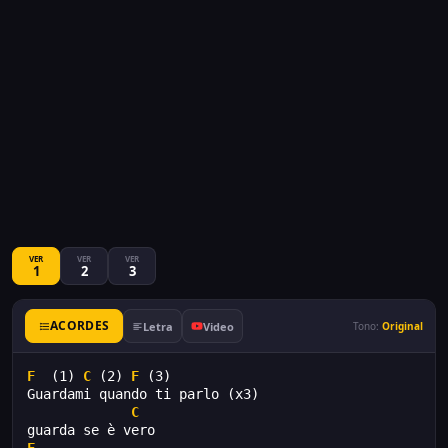
VER
VER
VER
1
2
3
ACORDES
Letra
Video
Tono:
Original
F
  (1) 
C
 (2) 
F
 (3) 
Guardami quando ti parlo (x3) 
C
guarda se è vero 