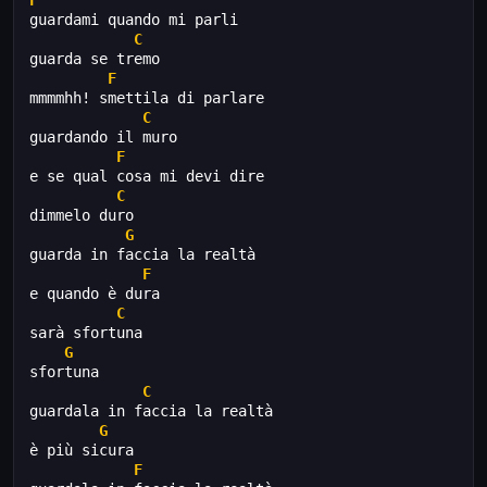
F
guardami quando mi parli 
C
guarda se tremo 
F
mmmmhh! smettila di parlare 
C
guardando il muro 
F
e se qual cosa mi devi dire 
C
dimmelo duro 
G
guarda in faccia la realtà 
F
e quando è dura 
C
sarà sfortuna 
G
sfortuna 
C
guardala in faccia la realtà 
G
è più sicura 
F