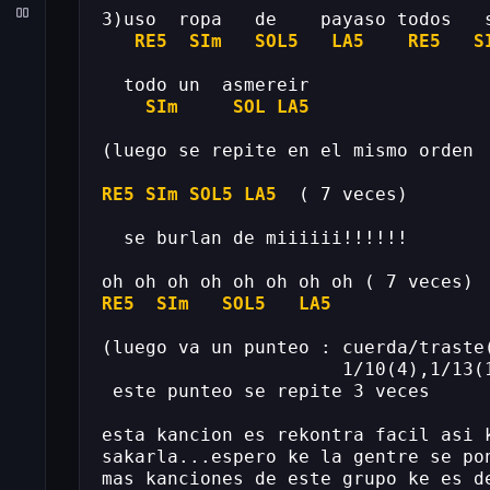
3)uso  ropa   de    payaso todos   
RE5
SIm
SOL5
LA5
RE5
S
  todo un  asmereir
SIm
SOL
LA5
(luego se repite en el mismo orden 
RE5
SIm
SOL5
LA5
  ( 7 veces)
  se burlan de miiiiii!!!!!!
oh oh oh oh oh oh oh oh ( 7 veces)
RE5
SIm
SOL5
LA5
(luego va un punteo : cuerda/traste
                      1/10(4),1/13(
 este punteo se repite 3 veces
esta kancion es rekontra facil asi 
sakarla...espero ke la gentre se po
mas kanciones de este grupo ke es d