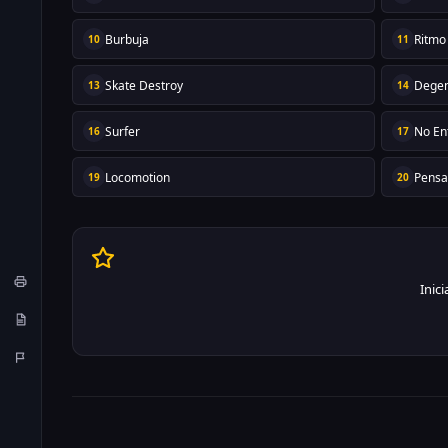
Burbuja
Ritmo
10
11
Skate Destroy
Degen
13
14
Surfer
No En
16
17
Locomotion
Pens
19
20
Inic