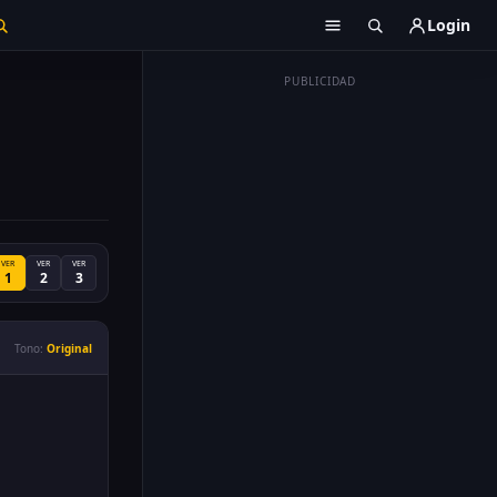
Login
PUBLICIDAD
VER
VER
VER
1
2
3
Tono:
Original