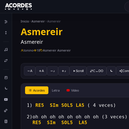
Inicio
Asmereir
Asmereir
Asmereir
Asmereir
tonino
18
Asmereir Asmereir
A
A
♪
♪
Scroll
C↔DO
Comp
Letra
Acordes
Video
1) 
RE5
SIm
SOL5
LA5
 ( 4 veces)
2)oh oh oh oh oh oh oh oh (3 veces)
RE5
SIm
SOL5
LA5