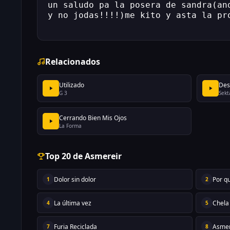
un saludo pa la posera de sandra(an
y no jodas!!!!)me kito y asta la pr
Relacionados
Utilizado
Desf
G 3
Sekt
Cerrando Bien Mis Ojos
La Forma
Top 20 de Asmereir
Dolor sin dolor
Por q
1
2
La última vez
Chela
4
5
Furia Reciclada
Asmer
7
8