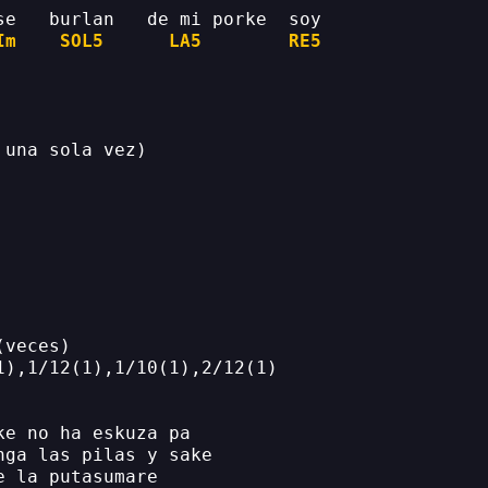
se   burlan   de mi porke  soy
Im
SOL5
LA5
RE5
 una sola vez)
(veces)
1),1/12(1),1/10(1),2/12(1)
ke no ha eskuza pa 
nga las pilas y sake
e la putasumare