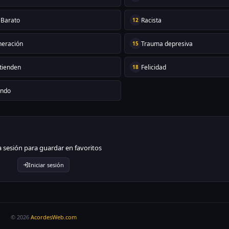
 Barato
Racista
12
eración
Trauma depresiva
15
tienden
Felicidad
18
ando
ia sesión para guardar en favoritos
Iniciar sesión
© 2026
AcordesWeb.com