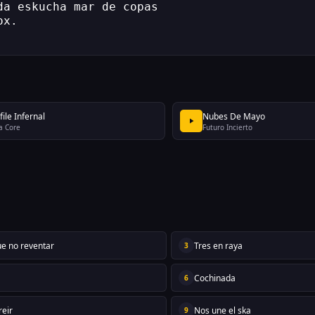
da eskucha mar de copas 
ox.
ile Infernal
Nubes De Mayo
a Core
Futuro Incierto
ue no reventar
Tres en raya
3
Cochinada
6
eir
Nos une el ska
9