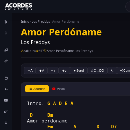
Inicio
Los Freddys
Amor Perdóname
Amor Perdóname
Los Freddys
rakipira
657
Amor Perdóname Los Freddys
A
A
♪
♪
Scroll
C↔DO
Comp
Acordes
Video
Intro: 
G
A
D
E
A
D
Bm
Amor perdoname
Em
A
D
D7