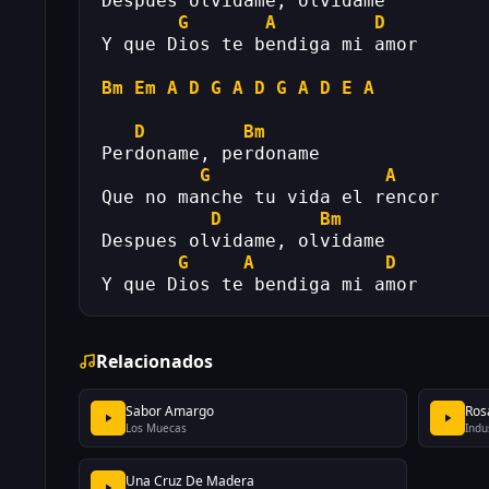
Despues olvidame, olvidame
G
A
D
Y que Dios te bendiga mi amor
Bm
Em
A
D
G
A
D
G
A
D
E
A
D
Bm
Perdoname, perdoname
G
A
Que no manche tu vida el rencor
D
Bm
Despues olvidame, olvidame
G
A
D
Y que Dios te bendiga mi amor
Relacionados
Sabor Amargo
Ros
Los Muecas
Indu
Una Cruz De Madera