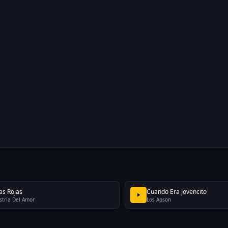
as Rojas
Cuando Era Jovencito
stria Del Amor
Los Apson