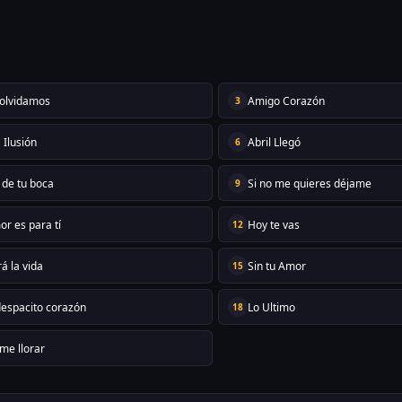
 olvidamos
Amigo Corazón
3
 Ilusión
Abril Llegó
6
 de tu boca
Si no me quieres déjame
9
or es para tí
Hoy te vas
12
á la vida
Sin tu Amor
15
despacito corazón
Lo Ultimo
18
me llorar