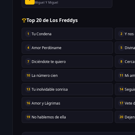
Miguel Y Miguel
Top 20 de Los Freddys
Tu Condena
Y nos
1
2
Amor Perdóname
Divina
4
5
Diciéndote te quiero
Cerca
7
8
La número cien
Mi am
10
11
Tu inolvidable sonrisa
Seguir
13
14
Amor y Lágrimas
Vete 
16
17
No hablemos de ella
Dejen
19
20