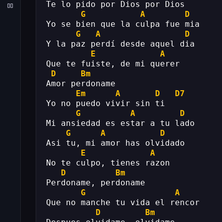
Te lo pido por Dios por Dios
G
A
D
Yo se bien que la culpa fue mia
G
A
D
Y la paz perdí desde aquel dia
E
A
Que te fuiste, de mi querer
D
Bm
Amor perdoname
Em
A
D
D7
Yo no puedo vivir sin ti
G
A
D
Mi ansiedad es estar a tu lado
G
A
D
Asi tu, mi amor has olvidado
E
A
No te culpo, tienes razon
D
Bm
Perdoname, perdoname
G
A
Que no manche tu vida el rencor
D
Bm