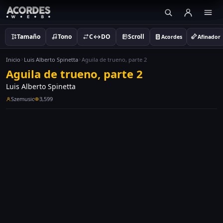
Tamaño
Tono
C↔DO
Scroll
Acordes
Afinador
Inicio
Luis Alberto Spinetta
Aguila de trueno, parte 2
Aguila de trueno, parte 2
Luis Alberto Spinetta
Szemusic
3,599