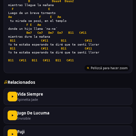
D
Dsus4
Dsus2
mientras llegue la mañana
F
E
Luego de un breve tormento
Am
F
E
Am
 tu mirada se posó, en el templo
F
E
Am
donde un hijo llama ´na-na´
Bm7
Cm7
Dm7
Em7
B11
C#11
mientras dure la mañana
B11
C#11
B11
C#11
Yo te estaba esperando te diré que te sentí llorar
B11
C#11
B11
C#11
Yo te estaba esperando te diré que te sentí llorar
B11
C#11
B11
C#11
B11
C#11
Pellizcá para hacer zoom
Relacionados
Vida Siempre
Spinetta Jade
Jugo De Lucuma
Invisible
Fuji