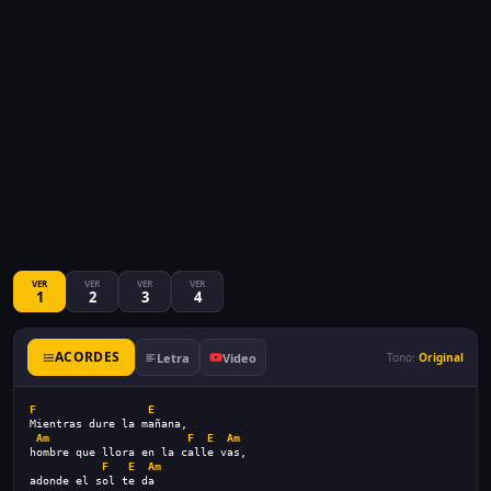
VER
VER
VER
VER
1
2
3
4
ACORDES
Letra
Video
Tono:
Original
F
E
Mientras dure la mañana,
Am
F
E
Am
hombre que llora en la calle vas,
F
E
Am
adonde el sol te da