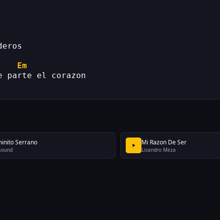
deros
Em
e parte el corazon
inito Serrano
Mi Razon De Ser
sound
Lisandro Meza