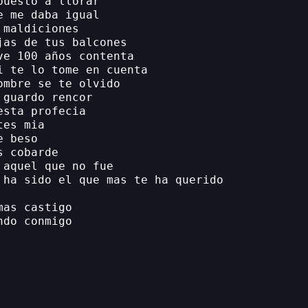
puesto a llorar
e me daba igual
 maldiciones
jas de tus balcones
ve 100 años contenta
i te lo tome en cuenta
ombre se te olvido
 guardo rencor
esta profecia
tes mia
e beso
s cobarde
 aquel que no fue
 ha sido el que mas te ha querido
mas castigo
ndo conmigo