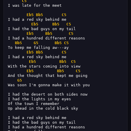
C5
I was late for the meet
Eb5
Bb5
C5
I had a red sky behind me
Eb5
Bb5
C5
I had the bad guys on my tail
Eb5
Bb5
C5
I had a hundred different reasons
Bb5
G5
Bb5
C5
To keep me falling aw---ay
Eb5
Bb5
C5
I had a red sky behind me
Eb5
Bb5
C5
With the stars coming into view
Eb5
Bb5
C5
And the thought that kept me going
G5
Was soon I'm gonna make it with you
I had the desert on both sides now
I had the lights in my eyes
Of the town I remember
Up ahead in the cold black sky
I had a red sky behind me
I had the bad guys on my tail
I had a hundred different reasons