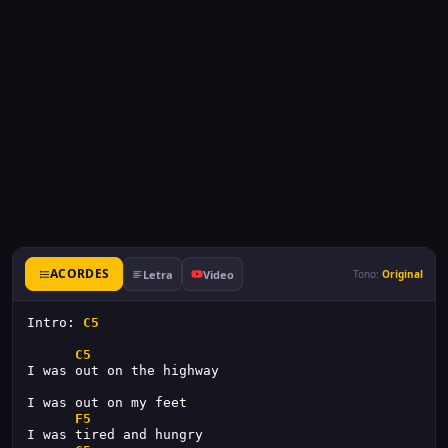
ACORDES
Letra
Video
Tono:
Original
Intro: 
C5
C5
I was out on the highway
I was out on my feet
F5
I was tired and hungry