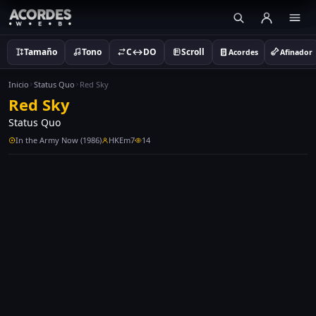
Tamaño
Tono
C↔DO
Scroll
Acordes
Afinador
Inicio
Status Quo
Red Sky
Red Sky
Status Quo
In the Army Now (1986)
HKEm7
14