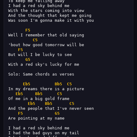
To keep me falling away
I had a red sky behind me
With the stars coming into view
And the thought that kept me going
Was soon I'm gonna make it with you
F5
Well I remember that old saying
C5
'bout how good tomorrow will be
F5
But will I be lucky to see
G5
With a red sky's lucky for me
Solo: Same chords as verses
Eb5
Bb5
C5
In my dreams there is a picture
Eb5
Bb5
C5
Of me in a big gold frame
Eb5
Bb5
C5
And the people that I've never seen
F5
G5
Are pointing at my name
I had a red sky behind me
I had the bad guys on my tail