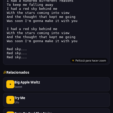
I had a hundred different reasons
To keep me falling away
I had a red sky behind me
With the stars coming into view
And the thought that kept me going
Was soon I'm gonna make it with you
I had a red sky behind me
With the stars coming into view
And the thought that kept me going
Was soon I'm gonna make it with you
Red sky...
Red sky...
Red sky...
Pellizcá para hacer zoom
Relacionados
Big Apple Waltz
Sweet
Try Me
Ufo