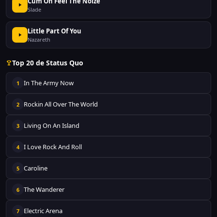
Cum On Feel The Noize
Slade
Little Part Of You
Nazareth
Top 20 de Status Quo
In The Army Now
1
Rockin All Over The World
2
Living On An Island
3
I Love Rock And Roll
4
Caroline
5
The Wanderer
6
Electric Arena
7