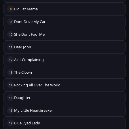
Big Fat Mama
8
Dont Drive My Car
9
She Dont Fool Me
10
Dear John
11
Aint Complaining
12
The Clown
13
Rocking All Over The World
14
Daughter
15
My Little Heartbreaker
16
Blue Eyed Lady
17