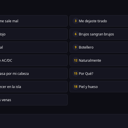
me sale mal
Me dejaste tirado
3
Rojo
Brujos sangran brujos
6
al
Botellero
9
be AC/DC
Naturalmente
12
asa por mi cabeza
Por Qué?
15
cer en la isla
Piel y hueso
18
s venas