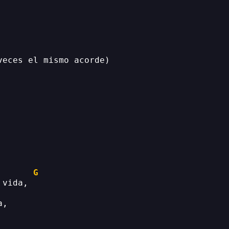
veces el mismo acorde)
G
 vida,
a,