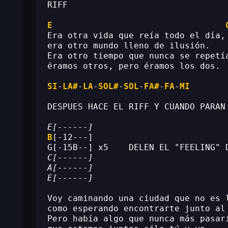
RIFF
E
Era otra vida que reía todo el día,
era otro mundo lleno de ilusión.
Era otro tiempo que nunca se repetí
éramos otros, pero éramos los dos.
SI
-
LA#
-
LA
-
SOL#
-
SOL
-
FA#
-
FA
-
MI
DESPUES HACE EL RIFF Y CUANDO PARAN
E[------]
B
[-12---]
G[-15B--] x5    DELEN EL "FEELING" 
C[------]
A[------]
E[------]
Voy caminando una ciudad que no es 
como esperando encontrarte junto al
Pero había algo que nunca más pasar