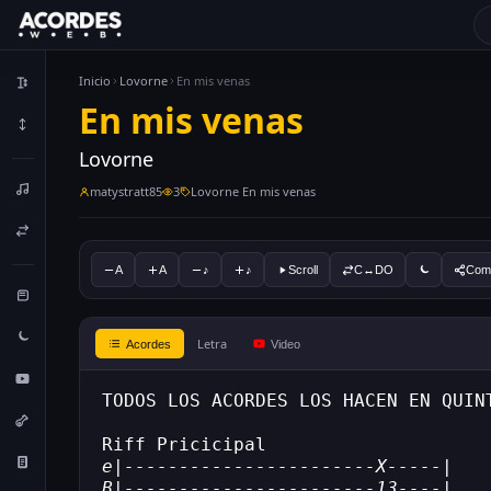
Inicio
Lovorne
En mis venas
En mis venas
Lovorne
matystratt85
3
Lovorne En mis venas
A
A
♪
♪
Scroll
C↔DO
Comp
Letra
Acordes
Video
TODOS LOS ACORDES LOS HACEN EN QUIN
Riff Pricicipal
e|-----------------------X-----|
B|-----------------------13----|