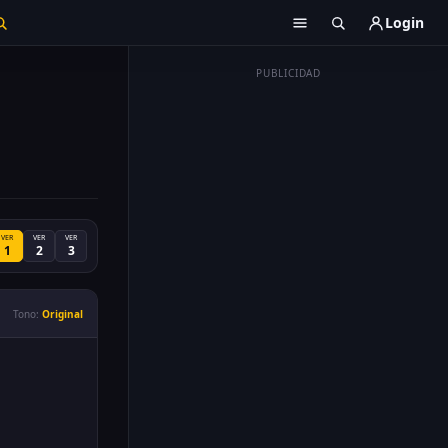
Login
PUBLICIDAD
VER
VER
VER
1
2
3
Tono:
Original