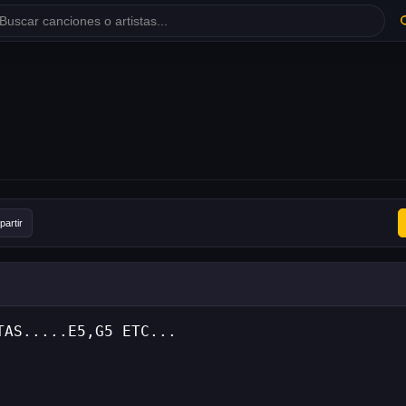
artir
TAS.....E5,G5 ETC...