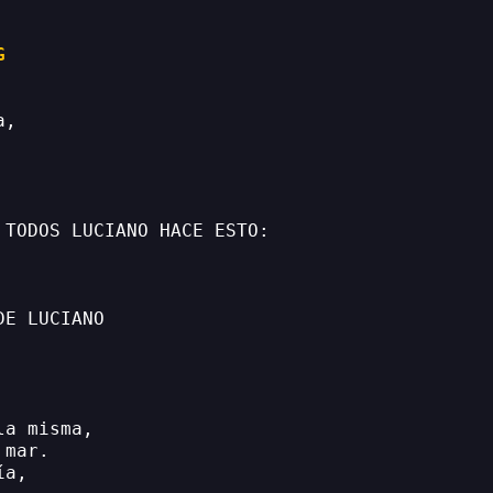
G
a,
 TODOS LUCIANO HACE ESTO:
DE LUCIANO
la misma,
 mar.
ía,