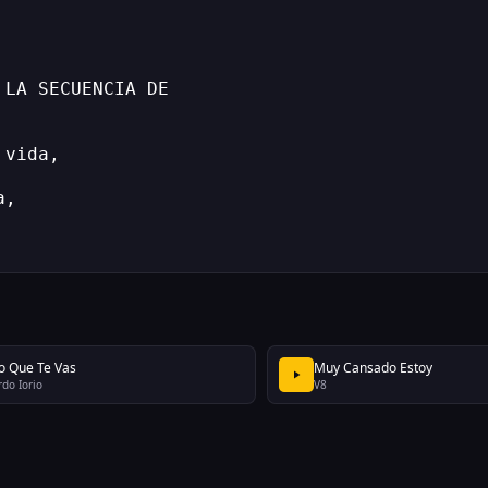
 LA SECUENCIA DE
 vida,
a,
to Que Te Vas
Muy Cansado Estoy
rdo Iorio
V8