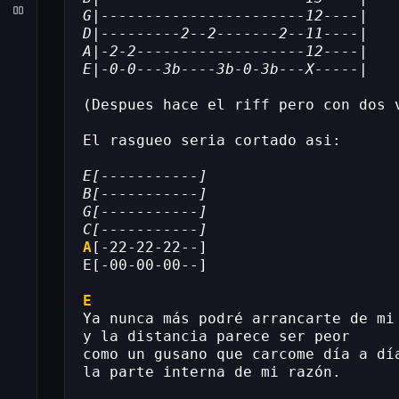
G|-----------------------12----|
D|---------2--2-------2--11----|
A|-2-2-------------------12----|
E|-0-0---3b----3b-0-3b---X-----|
(Despues hace el riff pero con dos 
El rasgueo seria cortado asi:
E[-----------]
B[-----------]
G[-----------]
C[-----------]
A
[-22-22-22--]
E[-00-00-00--]
E
Ya nunca más podré arrancarte de mi
y la distancia parece ser peor
como un gusano que carcome día a dí
la parte interna de mi razón.