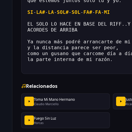
que estemos juntos sólo tú y yo.
SI
-
LA#
-
LA
-
SOL#
-
SOL
-
FA#
-
FA
-
MI
EL SOLO LO HACE EN BASE DEL RIFF..Y
ACORDES DE ARRIBA
Ya nunca más podré arrancarte de mi
y la distancia parece ser peor,
como un gusano que carcome día a dí
la parte interna de mi razón.
Relacionados
Toma Mi Mano Hermano
Jus
Claudio Marciello
Rica
Fuego Sin Luz
Horcas