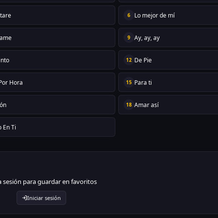
stare
Lo mejor de mí
6
zame
Ay, ay, ay
9
into
De Pie
12
 Por Hora
Para ti
15
ón
Amar así
18
 En Ti
ia sesión para guardar en favoritos
Iniciar sesión