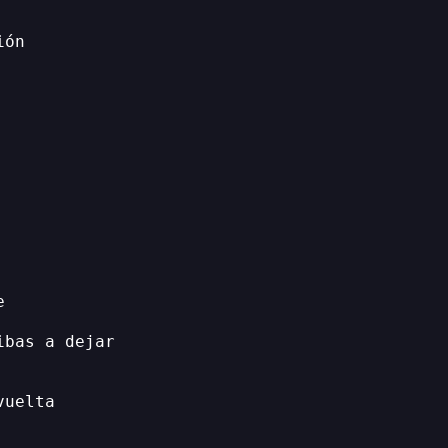
ión
e
ibas a dejar
vuelta