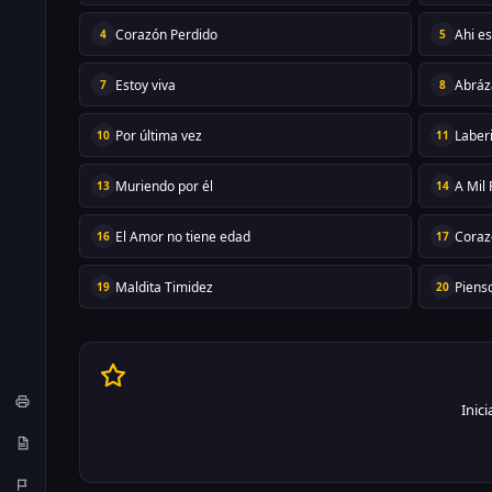
Corazón Perdido
Ahi e
4
5
Estoy viva
Abrá
7
8
Por última vez
Laber
10
11
Muriendo por él
A Mil
13
14
El Amor no tiene edad
Coraz
16
17
Maldita Timidez
Pienso
19
20
Inic