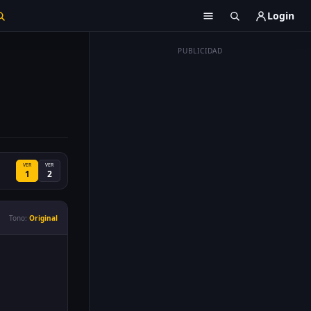
Login
PUBLICIDAD
VER
VER
1
2
Tono:
Original