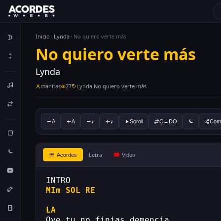
Inicio
Lynda
No quiero verte más
No quiero verte más
Lynda
manitas
27
Lynda No quiero verte más
A
A
♪
♪
Scroll
C↔DO
Comp
Letra
Acordes
Video
INTRO
MIm
SOL
RE
LA
Oye tu no finjas demencia 