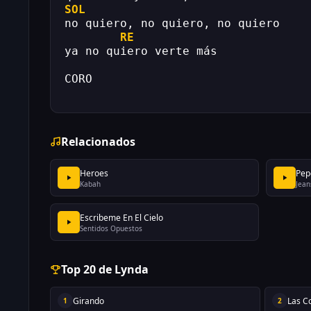
SOL
no quiero, no quiero, no quiero
RE
ya no quiero verte más
CORO
Relacionados
Heroes
Pep
Kabah
Jean
Escribeme En El Cielo
Sentidos Opuestos
Top 20 de Lynda
Girando
Las C
1
2