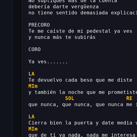
No supliques más de la cuenta
debería darte vergüenza
no tiene sentido demasiada explicac
PRECORO
Te me caíste de mi pedestal ya ves
y nunca más te subirás
CORO
Ya ves.......
LA
Te devuelvo cada beso que me diste
MIm
y también la noche que me prometist
SOL
RE
que nunca, que nunca, que nunca me 
LA
Cierra bien la puerta y date media 
MIm
que de tí ya nada, nada me interesa