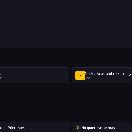
e
No Me Acostumbro Ft Lenny
s
Fey
osas Diferentes
No quiero verte más
3