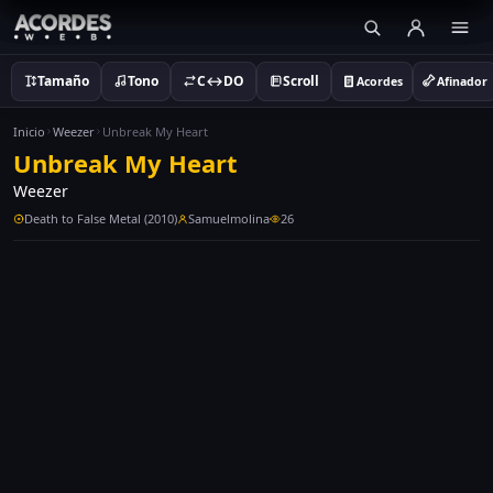
Tamaño
Tono
C↔DO
Scroll
Acordes
Afinador
Inicio
Weezer
Unbreak My Heart
Unbreak My Heart
Weezer
Death to False Metal (2010)
Samuelmolina
26