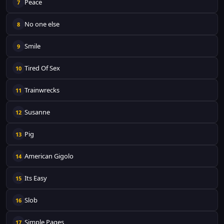
Peace
7
No one else
8
Smile
9
Tired Of Sex
10
Trainwrecks
11
Susanne
12
Pig
13
American Gigolo
14
Its Easy
15
Slob
16
Simple Pages
17