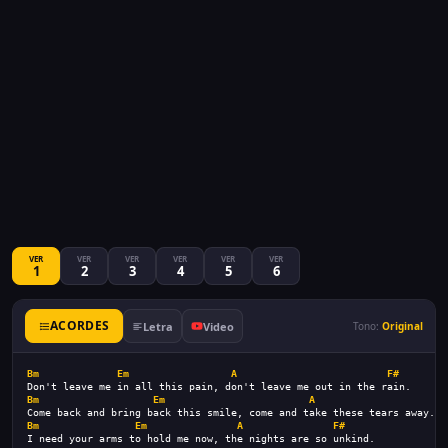
VER
VER
VER
VER
VER
VER
1
2
3
4
5
6
ACORDES
Letra
Video
Tono:
Original
Bm
Em
A
F#
Don't leave me in all this pain, don't leave me out in the rain.
Bm
Em
A
F
Come back and bring back this smile, come and take these tears away.
Bm
Em
A
F#
I need your arms to hold me now, the nights are so unkind.