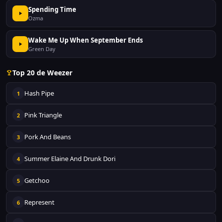
Spending Time
Ozma
Wake Me Up When September Ends
Green Day
Top 20 de Weezer
Hash Pipe
1
Pink Triangle
2
Pork And Beans
3
Summer Elaine And Drunk Dori
4
Getchoo
5
Represent
6