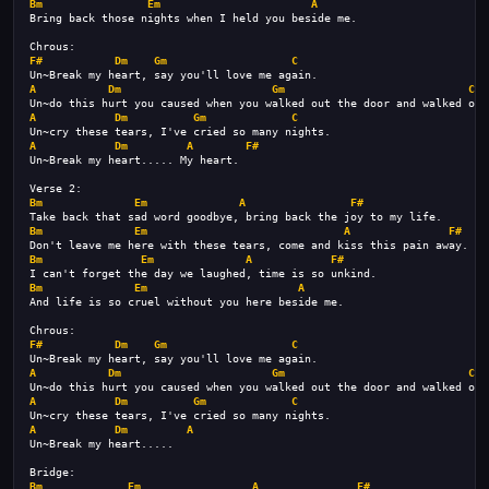
Bm
Em
A
Bring back those nights when I held you beside me.
Chrous:
F#
Dm
Gm
C
Un~Break my heart, say you'll love me again.
A
Dm
Gm
C
Un~do this hurt you caused when you walked out the door and walked out
A
Dm
Gm
C
Un~cry these tears, I've cried so many nights.
A
Dm
A
F#
Un~Break my heart..... My heart.
Verse 2:
Bm
Em
A
F#
Take back that sad word goodbye, bring back the joy to my life.
Bm
Em
A
F#
Don't leave me here with these tears, come and kiss this pain away.
Bm
Em
A
F#
I can't forget the day we laughed, time is so unkind.
Bm
Em
A
And life is so cruel without you here beside me.
Chrous:
F#
Dm
Gm
C
Un~Break my heart, say you'll love me again.
A
Dm
Gm
C
Un~do this hurt you caused when you walked out the door and walked out
A
Dm
Gm
C
Un~cry these tears, I've cried so many nights.
A
Dm
A
Un~Break my heart.....
Bridge:
Bm
Em
A
F#