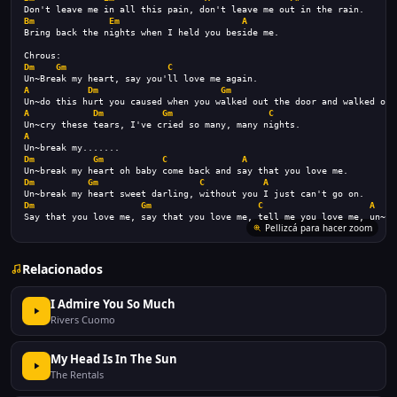
Don't leave me in all this pain, don't leave me out in the rain.
Bm
Em
A
Bring back the nights when I held you beside me.
Chrous:
Dm
Gm
C
Un~Break my heart, say you'll love me again.
A
Dm
Gm
C
Un~do this hurt you caused when you walked out the door and walked out
A
Dm
Gm
C
Un~cry these tears, I've cried so many, many nights.
A
Un~break my.......
Dm
Gm
C
A
Un~break my heart oh baby come back and say that you love me.
Dm
Gm
C
A
Un~break my heart sweet darling, without you I just can't go on.
Dm
Gm
C
A
Say that you love me, say that you love me, tell me you love me, un~br
Pellizcá para hacer zoom
Relacionados
I Admire You So Much
Rivers Cuomo
My Head Is In The Sun
The Rentals