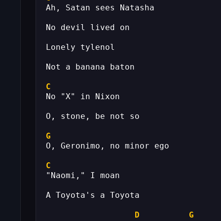
Ah, Satan sees Natasha
No devil lived on
Lonely tylenol
Not a banana baton
C
No "X" in Nixon
O, stone, be not so
G
O, Geronimo, no minor ego
C
"Naomi," I moan
A Toyota's a Toyota
D
G