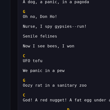
A dog, a panic, in a pagoda
G
Oh no, Don Ho!
Nurse, I spy gypsies--run!
Senile felines
Now I see bees, I won
C
UFO tofu
We panic in a pew
G
Oozy rat in a sanitary zoo
C
God! A red nugget! A fat egg under 
D