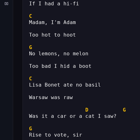
If I had a hi-fi
C
Madam, I'm Adam
Too hot to hoot
G
No lemons, no melon
Too bad I hid a boot
C
Lisa Bonet ate no basil
Warsaw was raw
D
G
Was it a car or a cat I saw?
G
Rise to vote, sir