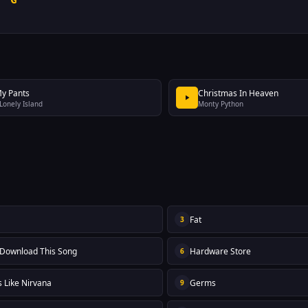
My Pants
Christmas In Heaven
Lonely Island
Monty Python
Fat
3
 Download This Song
Hardware Store
6
s Like Nirvana
Germs
9