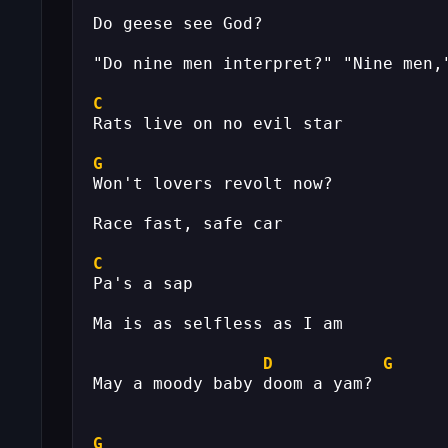
Do geese see God?
"Do nine men interpret?" "Nine men,
C
Rats live on no evil star
G
Won't lovers revolt now?
Race fast, safe car
C
Pa's a sap
Ma is as selfless as I am
D
G
May a moody baby doom a yam?
G