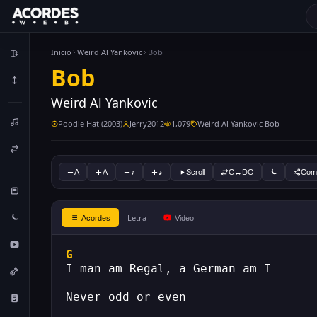
Inicio
Weird Al Yankovic
Bob
Bob
Weird Al Yankovic
Poodle Hat (2003)
Jerry2012
1,079
Weird Al Yankovic Bob
A
A
♪
♪
Scroll
C↔DO
Comp
Letra
Acordes
Video
G
I man am Regal, a German am I
Never odd or even