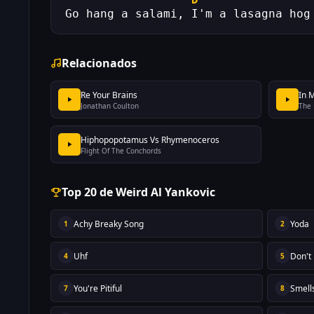
Go hang a salami, I'm a lasagna hog
Relacionados
Re Your Brains
In 
Jonathan Coulton
The 
Hiphopopotamus Vs Rhymenoceros
Flight Of The Conchords
Top 20 de Weird Al Yankovic
Achy Breaky Song
Yoda
1
2
Uhf
Don't
4
5
You're Pitiful
Smell
7
8