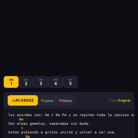
VER
VER
VER
VER
VER
1
2
3
4
5
ACORDES
Letra
Video
Tono:
Original
los acordes son: Am C Dm Fm y se repiten toda la cancion en 
Am
Son almas gemelas, separadas sin duda,
C
estan pidiendo a gritos unirse y volver a ser una.
Dm