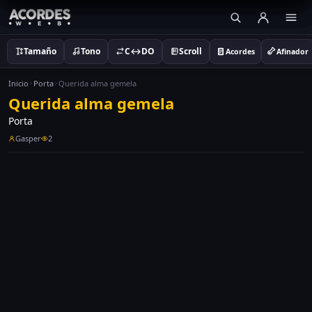
Tamaño
Tono
C↔DO
Scroll
Acordes
Afinador
Inicio
Porta
Querida alma gemela
Querida alma gemela
Porta
Gasper
2