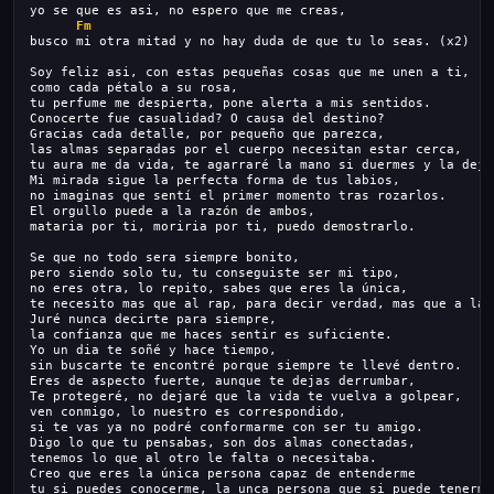
yo se que es asi, no espero que me creas,
Fm
busco mi otra mitad y no hay duda de que tu lo seas. (x2)
Soy feliz asi, con estas pequeñas cosas que me unen a ti,
como cada pétalo a su rosa,
tu perfume me despierta, pone alerta a mis sentidos.
Conocerte fue casualidad? O causa del destino?
Gracias cada detalle, por pequeño que parezca,
las almas separadas por el cuerpo necesitan estar cerca,
tu aura me da vida, te agarraré la mano si duermes y la deja
Mi mirada sigue la perfecta forma de tus labios,
no imaginas que sentí el primer momento tras rozarlos.
El orgullo puede a la razón de ambos,
mataria por ti, moriria por ti, puedo demostrarlo.
Se que no todo sera siempre bonito,
pero siendo solo tu, tu conseguiste ser mi tipo,
no eres otra, lo repito, sabes que eres la única,
te necesito mas que al rap, para decir verdad, mas que a la 
Juré nunca decirte para siempre,
la confianza que me haces sentir es suficiente.
Yo un dia te soñé y hace tiempo,
sin buscarte te encontré porque siempre te llevé dentro.
Eres de aspecto fuerte, aunque te dejas derrumbar,
Te protegeré, no dejaré que la vida te vuelva a golpear,
ven conmigo, lo nuestro es correspondido,
si te vas ya no podré conformarme con ser tu amigo.
Digo lo que tu pensabas, son dos almas conectadas,
tenemos lo que al otro le falta o necesitaba.
Creo que eres la única persona capaz de entenderme
tu si puedes conocerme, la unca persona que si puede tenerme