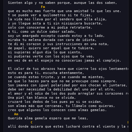
Sienten algo y no saben porque, aunque las dos saben,
Fm
que es mucho mas fuerte que una amistad lo que les une.
Y se puede ver a quilometros si te fijas,
la vida nos lleva por el sendero que ella elija,
y yo llegue asta a ti sin nisiquiera buscarte,
solo con conocerme a mi podia retratarte.
A ti, como un dulce sabor salado,
soy un amargado excepto cuando estoy a tu lado,
miraba tu melena dorada con cara de idiota,
te di mi corazon y sus instrucciones en una nota,
de papel, quiero ser aquel que te tubiera,
si supieras algun dia lo que siento,
si pudieras verte con los ojos que te veo,
en vez de en el espejo no conocerias jamas el complejo.
El calor de tus abrazos hace que cierre los ojos lentamente,
esto es para ti, escucha atentamente,
se cuando estas triste, y se cuando me mientes,
se que lo haces para que no me preocupe como siempre.
Son imanes con igual polaridad por eso chocan al juntarse,
debe ser necesidad la debilidad del uno por el otro,
el amor y el odio de los dos pudo arreglar sus corazones rot
Una piel tan blanca no se olvida,
cruzaré los dedos de los pues po si se oxidan,
son almas más que cercanas, tu llámalo como quieras,
creo que algunos los conocen como almas gemelas.
Am
Querida alma gemela espero que me leas,
C
Dm
allí donde quiera que estes lucharé contra el viento y la ma