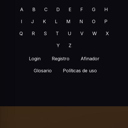
A
B
C
D
E
F
G
H
I
J
K
L
M
N
O
P
Q
R
S
T
U
V
W
X
Y
Z
Login
Registro
Afinador
Glosario
Políticas de uso