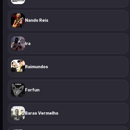
Nando Reis
Ira
Raimundos
Forfun
Barao Vermelho