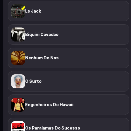
Ls Jack
Biquini Cavadao
Nenhum De Nos
O Surto
Engenheiros Do Hawaii
Os Paralamas Do Sucesso