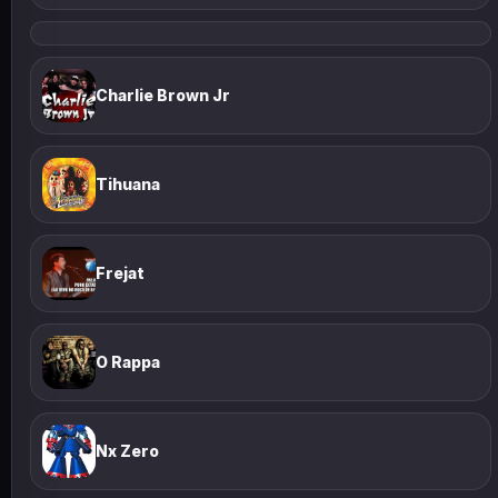
Charlie Brown Jr
Tihuana
Frejat
O Rappa
Nx Zero